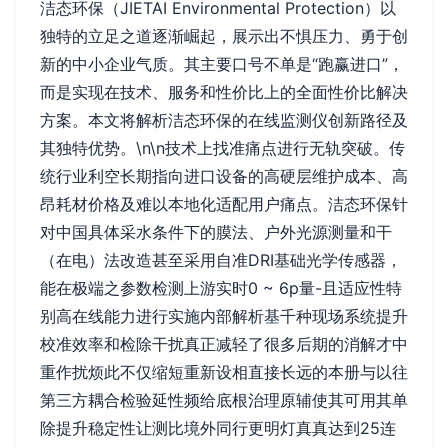
洁态环保（JIETAI Environmental Protection）以
独特的立足之道逐渐崛起，展示出不惧压力、勇于创
新的中小企业气质。其主要口号不单是“跑赢进口”，
而是实现在技术、服务和性价比上的全面性价比解决
方案。本文将解析洁态环保的在线监测仪创新路径及
其独特优势。\n\n技术上找准痛点进行无轨突破。传
统行业利空长期指向进口设备的高硬层维护成本、高
昂耗材价格及难以本地化适配用户痛点。洁态环保针
对中国具体采水条件下的膜法、户外光源测量和干
（在电）法改造甚至采用自准DRI基础光学传感器，
能在极端之参数检测上游实时0 ~ 6p量-且适应性特
别高在线能力进行实施内部解析基千种现场系统提升
校准效率和检除干扰真正减轻了很多后期的消解才中
重作扰烦此不仅缩短重新设相直接长远的本册与以往
第三方耦合检验延性频给底根治理原辅使其可用其单
除提升稳定性让测比境外同行更明灯真真达到25连