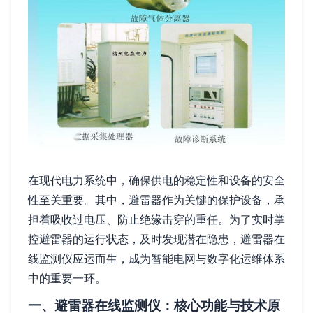
在现代电力系统中，确保供电的稳定性和设备的安全
性至关重要。其中，避雷器作为关键的保护设备，承
担着吸收过电压、防止绝缘击穿的重任。为了实时掌
控避雷器的运行状态，及时发现潜在隐患，避雷器在
线监测仪应运而生，成为智能电网与数字化运维体系
中的重要一环。
一、避雷器在线监测仪：核心功能与技术原