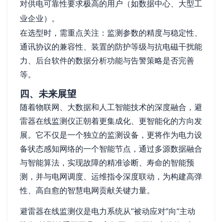
对供电可靠性要求极高的用户（如数据中心、大型工
业企业）。
在选型时，需重点关注：监测参数的精度与稳定性、
通讯协议的兼容性、装置的防护等级与抗电磁干扰能
力、后台软件的数据分析功能与告警策略是否完善
等。
四、未来展望
随着物联网、大数据和人工智能技术的深度融合，避
雷器在线监测仪正朝着更集成化、更智能化的方向发
展。它不仅是一个独立的监测设备，更将作为电力设
备状态感知网络的一个智能节点，通过多源数据融合
与智能算法，实现故障的精准诊断、寿命的智能预
测，并与电网调度、运维指令深度联动，为构建高弹
性、高自愈的智慧电网贡献关键力量。
避雷器在线监测仪是电力系统从“被动应对”向“主动