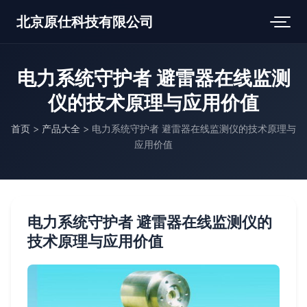
北京原仕科技有限公司
电力系统守护者 避雷器在线监测
仪的技术原理与应用价值
首页
>
产品大全
>
电力系统守护者 避雷器在线监测仪的技术原理与
应用价值
电力系统守护者 避雷器在线监测仪的
技术原理与应用价值