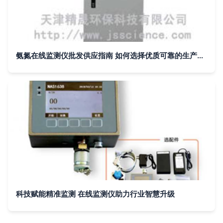
氨氮在线监测仪批发供应指南 如何选择优质可靠的生产厂家
科技赋能精准监测 在线监测仪助力行业智慧升级