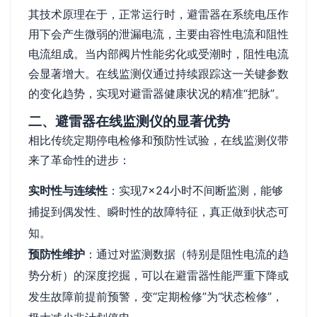
其技术原理在于，正常运行时，避雷器在系统电压作
用下会产生微弱的泄漏电流，主要由容性电流和阻性
电流组成。当内部阀片性能劣化或受潮时，阻性电流
会显著增大。在线监测仪通过持续跟踪这一关键参数
的变化趋势，实现对避雷器健康状况的精准“把脉”。
二、避雷器在线监测仪的显著优势
相比传统定期停电检修和预防性试验，在线监测仪带
来了革命性的进步：
实时性与连续性
：实现7×24小时不间断监测，能够
捕捉到偶发性、瞬时性的故障特征，真正做到状态可
知。
预防性维护
：通过对监测数据（特别是阻性电流的趋
势分析）的深度挖掘，可以在避雷器性能严重下降或
发生故障前提前预警，变“定期检修”为“状态检修”，