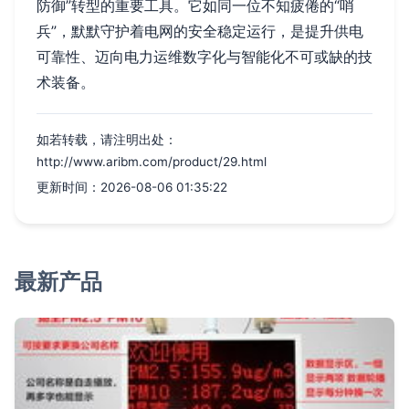
防御”转型的重要工具。它如同一位不知疲倦的“哨
兵”，默默守护着电网的安全稳定运行，是提升供电
可靠性、迈向电力运维数字化与智能化不可或缺的技
术装备。
如若转载，请注明出处：
http://www.aribm.com/product/29.html
更新时间：2026-08-06 01:35:22
最新产品