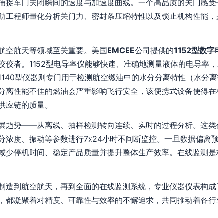
捕捉车门关闭瞬间的速度与加速度曲线。一个高品质的关门感受
助工程师量化分析关门力、密封条压缩特性以及锁止机构性能，
航空航天等领域至关重要。美国
EMCEE
公司提供的
1152型数
佼佼者。1152型电导率仪能够快速、准确地测量液体的电导率
1140型仪器则专门用于检测航空燃油中的水分分离特性（水分
分离性能不佳的燃油会严重影响飞行安全，该便携式设备使得在
供应链的质量。
展趋势——从离线、抽样检测转向连续、实时的过程分析。这类
分浓度、振动等参数进行7x24小时不间断监控。一旦数据偏离
减少停机时间、稳定产品质量并提升整体生产效率。在线监测是构
制造到航空航天，再到全面的在线监测系统，专业仪器仪表构成
，都凝聚着对精度、可靠性与效率的不懈追求，共同推动着各行