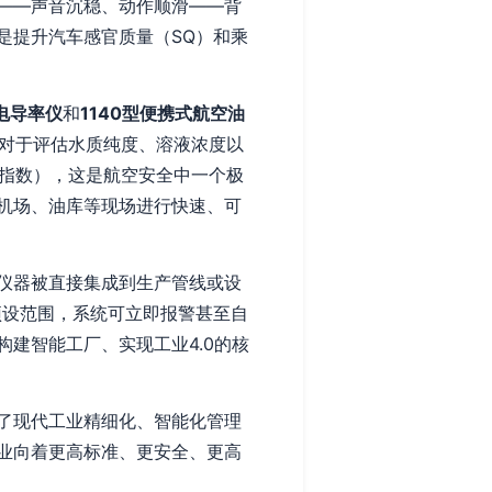
——声音沉稳、动作顺滑——背
是提升汽车感官质量（SQ）和乘
字电导率仪
和
1140型便携式航空油
，对于评估水质纯度、溶液浓度以
离指数），这是航空安全中一个极
机场、油库等现场进行快速、可
仪器被直接集成到生产管线或设
预设范围，系统可立即报警甚至自
建智能工厂、实现工业4.0的核
了现代工业精细化、智能化管理
业向着更高标准、更安全、更高